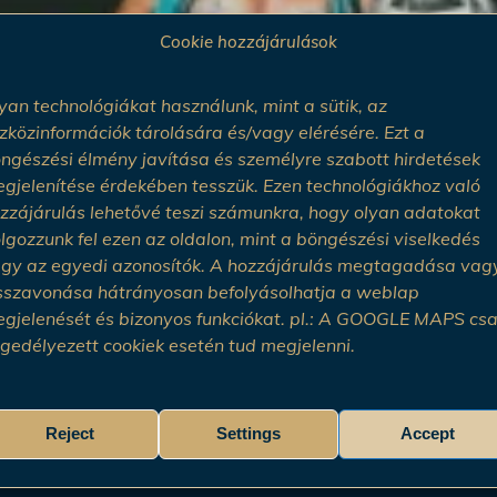
Cookie hozzájárulások
yan technológiákat használunk, mint a sütik, az
he diverse events of the Kolo Cu
zközinformációk tárolására és/vagy elérésére. Ezt a
ngészési élmény javítása és személyre szabott hirdetések
gjelenítése érdekében tesszük. Ezen technológiákhoz való
zzájárulás lehetővé teszi számunkra, hogy olyan adatokat
lgozzunk fel ezen az oldalon, mint a böngészési viselkedés
gy az egyedi azonosítók. A hozzájárulás megtagadása vag
 cultural programs of the Arany
sszavonása hátrányosan befolyásolhatja a weblap
gjelenését és bizonyos funkciókat. pl.: A GOOGLE MAPS cs
gedélyezett cookiek esetén tud megjelenni.
Reject
Settings
Accept