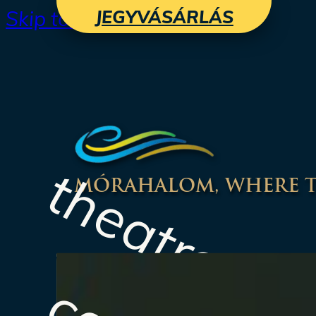
Skip to main content
JEGYVÁSÁRLÁS
theatre
MÓRAHALOM, WHERE TH
Watch the performances
Open-Air Theatre!