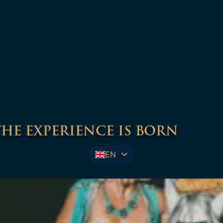
E EXPERIENCE IS BORN
EN
HU
SR
 of the summer season of the P