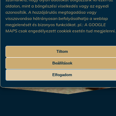
oldalon, mint a böngészési viselkedés vagy az egyedi
azonosítók. A hozzájárulás megtagadása vagy
Válogasson a Kolo Kulturális
visszavonása hátrányosan befolyásolhatja a weblap
megjelenését és bizonyos funkciókat. pl.: A GOOGLE
Központ változatos
kultúra
MAPS csak engedélyezett cookiek esetén tud megjelenni.
rendezvényei közül!
Tiltom
Tekintse meg az Aranyszöm
Beállítások
Rendezvényház
Elfogadom
közművelődési programjait!